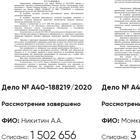
Дела
Отзывы
О компании
Подробно о банкротст
Дело № А40-188219/2020
Дело № А4
Цены
Рассмотрение завершено
Рассмотрен
Контакты
ФИО:
Никитин А.А.
ФИО:
Момки
1 502 656
3
Списано:
Списано: