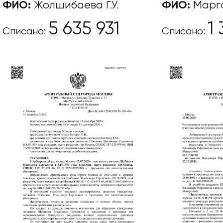
ФИО:
Жолшибаева Г.У.
ФИО:
Марга
5 635 931
1
Списано:
Списано: