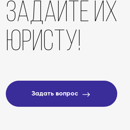
задайте их
Отзывы
юристу!
О компании
Подробно о банкротст
Цены
Задать вопрос
Контакты