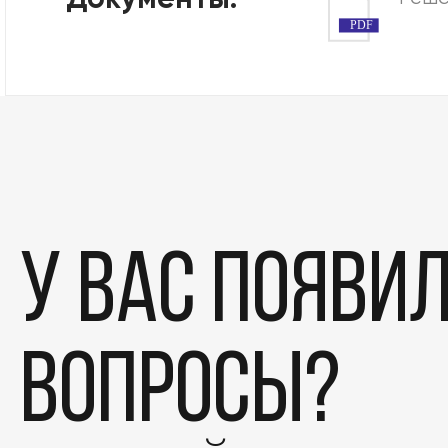
Документы:
PDF
У вас появи
вопросы?
Этапы
Дела