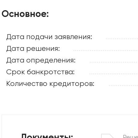
Основное:
Дата подачи заявления:
.................
Дата решения:
...................................
Дата определения:
..........................
Срок банкротства:
..........................
Количество кредиторов:
................
Реше