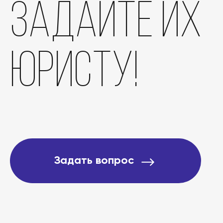
задайте их
Отзывы
юристу!
О компании
Подробно о банкротст
Цены
Задать вопрос
Контакты