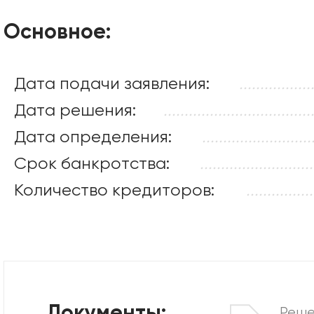
Основное:
Дата подачи заявления:
.................
Дата решения:
...................................
Дата определения:
..........................
Срок банкротства:
...........................
Количество кредиторов:
................
Реше