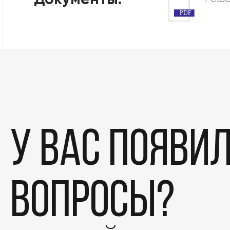
Документы:
PDF
У вас появи
вопросы?
Этапы
Дела