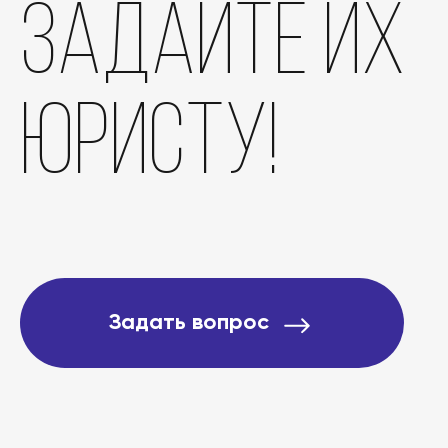
задайте их
Отзывы
юристу!
О компании
Подробно о банкротст
Цены
Задать вопрос
Контакты