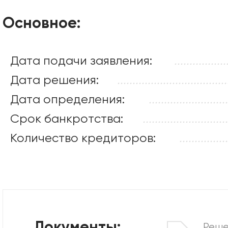
Основное:
Дата подачи заявления:
.................
Дата решения:
....................................
Дата определения:
..........................
Срок банкротства:
............................
Количество кредиторов:
................
Реше