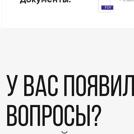
Документы:
PDF
У вас появи
вопросы?
Этапы
Дела