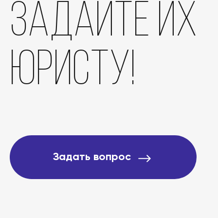
задайте их
Отзывы
юристу!
О компании
Подробно о банкротст
Цены
Задать вопрос
Контакты