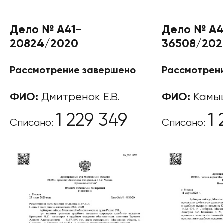
О компании
Дело № А41-
Дело № А4
Подробно о банкротст
20824/2020
36508/202
Рассмотрение завершено
Рассмотрен
ФИО:
Дмитренок Е.В.
ФИО:
Камыш
Цены
1 229 349
1 
Списано:
Списано:
Контакты
БАНКРОТСТВО ОНЛА