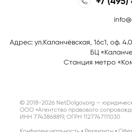
+7 (495)
info@
Адрес: ул.Каланчёвская, 16c1, оф. 4.0
БЦ «Каланче
Станция метро «Ко
© 2018-2026 NetDolgov.org — юридичес
ООО «Агентство правового сопровожд
ИНН 7743868819, ОГРН 1127747111030
Конфиденциальность
⦁
Реквизиты
⦁
Офе