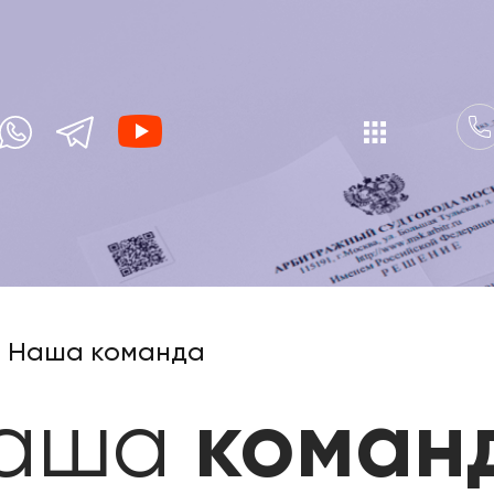
Наша команда
аша
коман