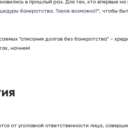
ановились в прошлый раз. Для тех, кто впервые н
оцедуры банкротства. Такое возможно?"
, чтобы бы
саемых "списания долгов без банкротства" -
креди
Этапы
ак, начнем!
Дела
Отзывы
тия
О компании
Подробно о банкротстве
ся от уголовной ответственности лица, соверши