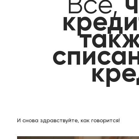
Всё,
ч
креди
такж
списан
кре
И снова здравствуйте, как говорится!