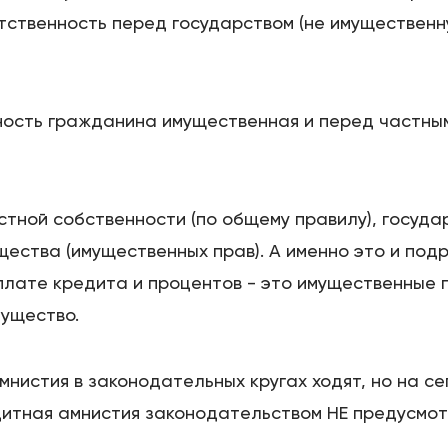
етственность перед государством (не имуществен
Цены
ность гражданина имущественная и перед частны
Контакты
стной собственности (по общему правилу), госуда
ества (имущественных прав). А именно это и подр
БАНКРОТСТВО ОНЛАЙН
плате кредита и процентов - это имущественные 
ущество.
мнистия в законодательных кругах ходят, но на с
едитная амнистия законодательством НЕ предусмот