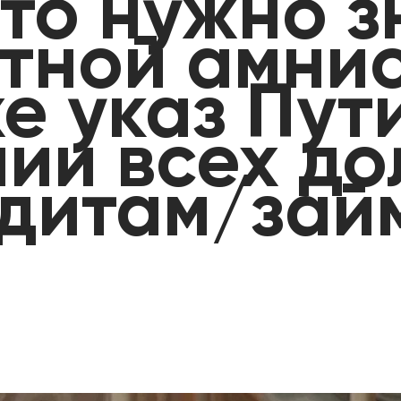
то нужно з
тной амнис
е указ Пут
ии всех до
дитам/зай