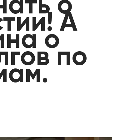
нать о
тии! А
ина о
лгов по
мам.