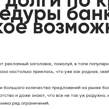
ь
долги по 
едуры бан
кое возмож
от рекламный заголовок, пожалуй, в топе популярн
аза настолько приелась, что уже как родная, окей
 и большого количества предложений на рынке б
отство и даже знают, что все не так уж радужно
ника ряд ограничений.