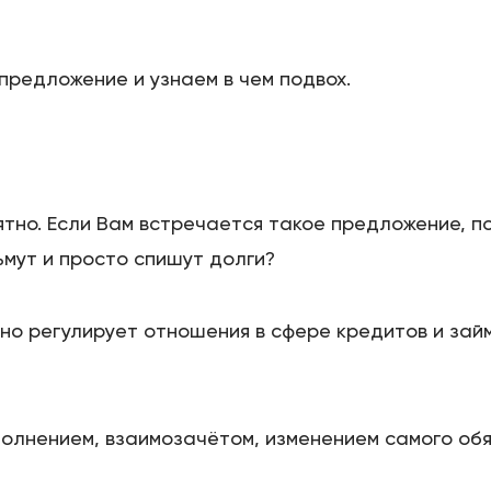
редложение и узнаем в чем подвох.
Цены
Контакты
нятно. Если Вам встречается такое предложение, п
ьмут и просто спишут долги?
БАНКРОТСТВО ОНЛАЙН
но регулирует отношения в сфере кредитов и зай
олнением, взаимозачётом, изменением самого об